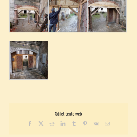
Sdílet tento web
Facebook
X
Reddit
LinkedIn
Tumblr
Pinterest
Vk
E-
mail