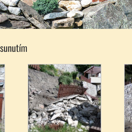
esunutím