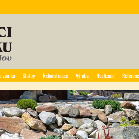
ze zámku
Služby
Rekonstrukce
Výroba
Realizace
Referen