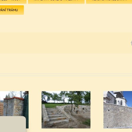
VÁNÍ TRÁMU
Kamenné schodiště ze
Kamenný obklad Přídolí
Ruční
zdí