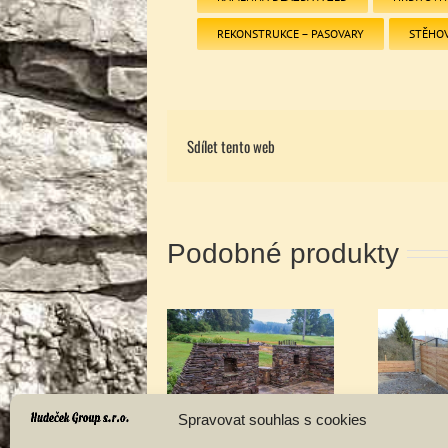
REKONSTRUKCE – PASOVARY
STĚHO
Sdílet tento web
Podobné produkty
Kamenné posezení
Kamenné sloupky
Spravovat souhlas s cookies