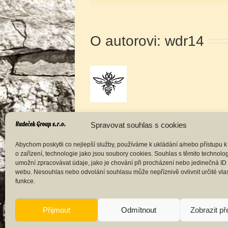
O autorovi:
wdr14
Spravovat souhlas s cookies
Abychom poskytli co nejlepší služby, používáme k ukládání a/nebo přístupu k
o zařízení, technologie jako jsou soubory cookies. Souhlas s těmito technol
umožní zpracovávat údaje, jako je chování při procházení nebo jedinečná ID
webu. Nesouhlas nebo odvolání souhlasu může nepříznivě ovlivnit určité vlas
funkce.
Přijmout
Odmítnout
Zobrazit p
Copyright 2016 Hudeček Group s.r.o | All Rights R
Šperky
|
Vonné svíčky z včelího vosku
|
Oddělky L