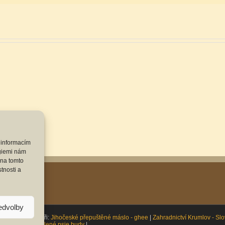
 informacím
ogiemi nám
 na tomto
tnosti a
ředvolby
eserved | Partneři:
Jihočeské přepuštěné máslo - ghee
|
Zahradnictví Krumlov - Sl
angstroth
|
Zateplené psie budy
|