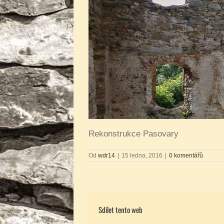
Rekonstrukce Pasovary
Od
wdr14
|
15 ledna, 2016
|
0 komentářů
Sdílet tento web