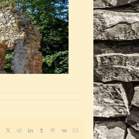
Facebook
X
Reddit
LinkedIn
Tumblr
Pinterest
Vk
E-
mail