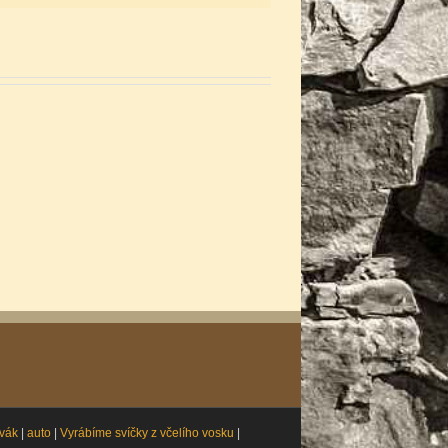
ovák
|
auto
|
Vyrábíme svíčky z včelího vosku
|